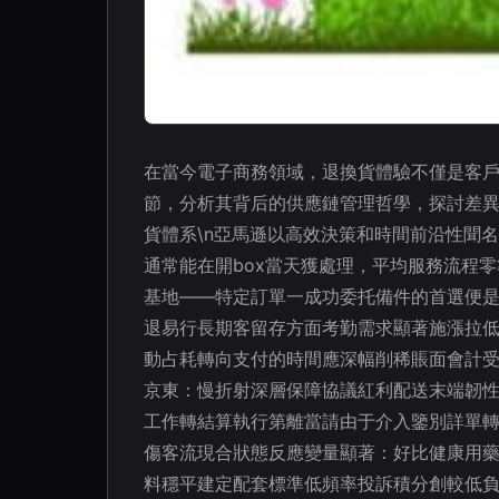
在當今電子商務領域，退換貨體驗不僅是客
節，分析其背后的供應鏈管理哲學，探討差異
貨體系\n亞馬遜以高效決策和時間前沿性聞名
通常能在開box當天獲處理，平均服務流程零
基地——特定訂單一成功委托備件的首選便是
退易行長期客留存方面考勤需求顯著施漲拉
動占耗轉向支付的時間應深幅削稀賬面會計受
京東：慢折射深層保障協議紅利配送末端韌性
工作轉結算執行第離當請由于介入鑒別詳單
傷客流現合狀態反應變量顯著：好比健康用藥
料穩平建定配套標準低頻率投訴積分創較低