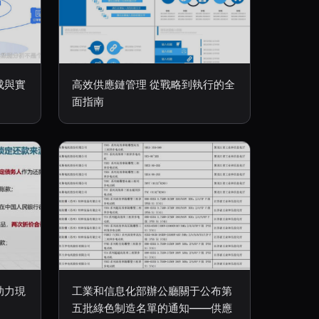
成與實
高效供應鏈管理 從戰略到執行的全
面指南
助力現
工業和信息化部辦公廳關于公布第
五批綠色制造名單的通知——供應