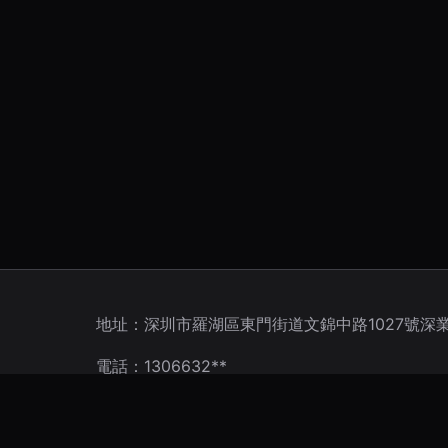
地址：深圳市羅湖區東門街道文錦中路1027號深業
電話：1306632**
Copyright © 2026
m.biters.com.cn
供應鏈管理
深